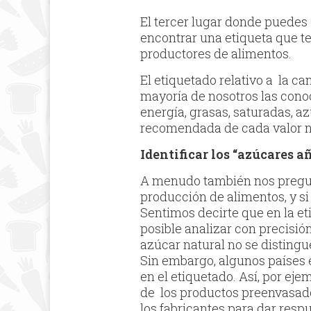
El tercer lugar donde puedes 
encontrar una etiqueta que te
productores de alimentos.
El etiquetado relativo a la c
mayoría de nosotros las cono
energía, grasas, saturadas, az
recomendada de cada valor nu
Identificar los “azúcares a
A menudo también nos pregunt
producción de alimentos, y s
Sentimos decirte que en la e
posible analizar con precisió
azúcar natural no se disting
Sin embargo, algunos países 
en el etiquetado. Así, por ej
de los productos preenvasado
los fabricantes para dar res