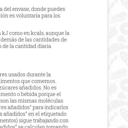
era del envase, donde puedes
ión es voluntaria para los
en kJ como en kcals, aunque la
 además de las cantidades de
o de la cantidad diaria
res usados durante la
 alimentos que comemos.
azúcares añadidos. No es
limento o bebida porque el
ueson las mismas moléculas.
es añadidos” para indicarlos
s añadidos” en el etiquetado
mentos) sigue trabajando con
ñadidos” se calculan tomando