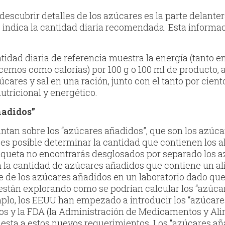
descubrir detalles de los azúcares es la parte delant
 indica la cantidad diaria recomendada. Esta informac
antidad diaria de referencia muestra la energía (tanto 
cemos como calorías) por 100 g o 100 ml de producto,
úcares y sal en una ración, junto con el tanto por cient
tricional y energético.
ñadidos”
an sobre los “azúcares añadidos”, que son los azúca
i es posible determinar la cantidad que contienen los
tiqueta no encontrarás desglosados por separado los 
n la cantidad de azúcares añadidos que contiene un a
ue de los azúcares añadidos en un laboratorio dado q
están explorando como se podrían calcular los “azúcar
emplo, los EEUU han empezado a introducir los “azúcare
s y la FDA (la Administración de Medicamentos y Ali
puesta a estos nuevos requerimientos. Los “azúcares a