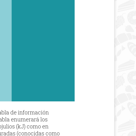
abla de información
 tabla enumerará los
ojulios (kJ) como en
aturadas (conocidas como